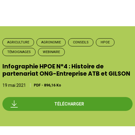
AGRICULTURE
AGRONOMIE
CONSEILS
HPOE
TÉMOIGNAGES
WEBINAIRE
Infographie HPOE N°4 : Histoire de
partenariat ONG-Entreprise ATB et GILSON
19 mai 2021
PDF
-
896,16 Ko
TÉLÉCHARGER