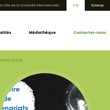
 Cité de la Solidarité Internationale :
CSI
Soliway
alités
Médiathèque
Contactez-nous
 ATB et GILSON