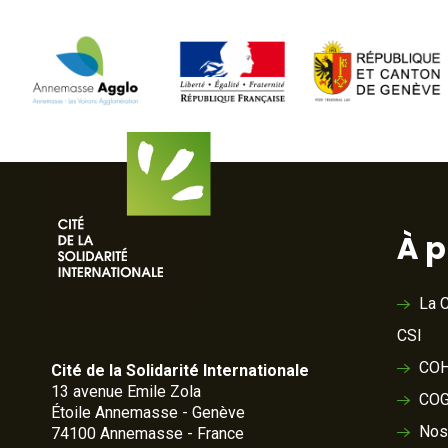
À 
La C
CSI
COH
Cité de la Solidarité Internationale
13 avenue Emile Zola
COG
Étoile Annemasse - Genève
Nos
74100 Annemasse - France