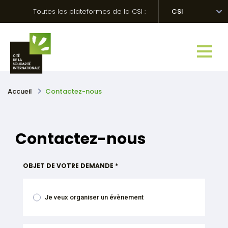
Skip
Panneau de gestion des cookies
Toutes les plateformes de la CSI :
CSI
to
content
Accueil
Contactez-nous
Contactez-nous
OBJET DE VOTRE DEMANDE *
Je veux organiser un évènement