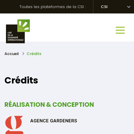
Skip
Panneau de gestion des cookies
Toutes les plateformes de la CSI :
CSI
to
content
Accueil
Crédits
Crédits
RÉALISATION & CONCEPTION
AGENCE GARDENERS