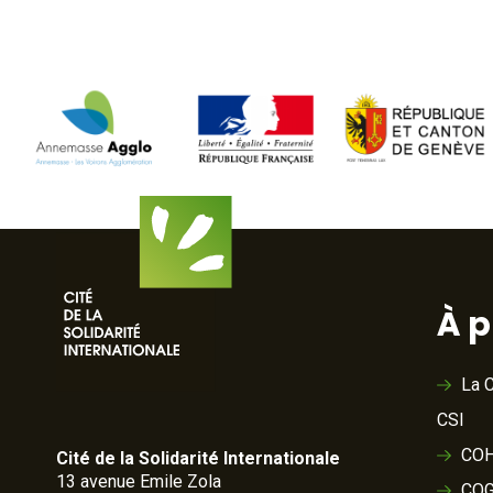
À 
La C
CSI
COH
Cité de la Solidarité Internationale
13 avenue Emile Zola
COG