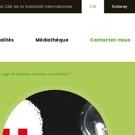
 Cité de la Solidarité Internationale :
CSI
Soliway
alités
Médiathèque
Contactez-nous
i agir et quelles actions concrètes ?