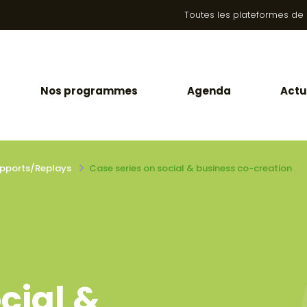
Toutes les plateformes de la
Nos programmes
Agenda
Actu
pports/Replays
Case series on social & business co-creation
cial &