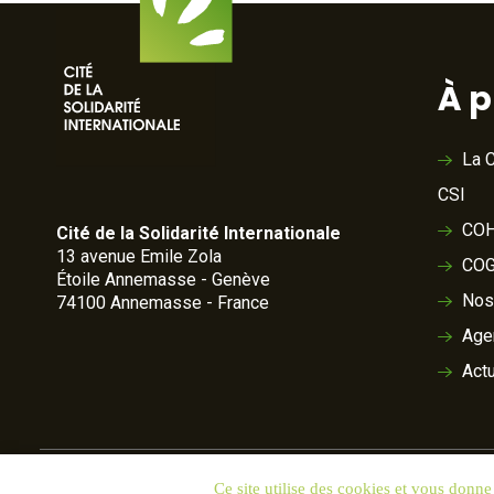
À 
La C
CSI
COH
Cité de la Solidarité Internationale
13 avenue Emile Zola
COG
Étoile Annemasse - Genève
Nos
74100 Annemasse - France
Age
Actu
Ce site utilise des cookies et vous donne
© 2020 Cité de la Solidarité
Crédits
Données personnelles 