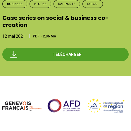
BUSINESS
ETUDES
RAPPORTS
SOCIAL
Case series on social & business co-
creation
12 mai 2021
PDF
-
2,06 Mo
TÉLÉCHARGER