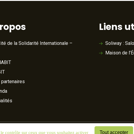
propos
Liens ut
ité de la Solidarité Internationale –
Soliway : Sal
Maison de l’
ABIT
IT
 partenaires
nda
alités
Tout accepter
 le contrôle sur ceux que vous souhaitez activer
& cookies
Mentions légales
Plan du site
Cookies