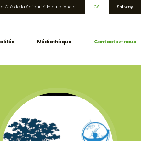
 Cité de la Solidarité Internationale :
CSI
Soliway
alités
Médiathèque
Contactez-nous