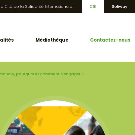
 Cité de la Solidarité Internationale :
CSI
Soliway
alités
Médiathèque
Contactez-nous
nationale, pourquoi et comment s’engager ?