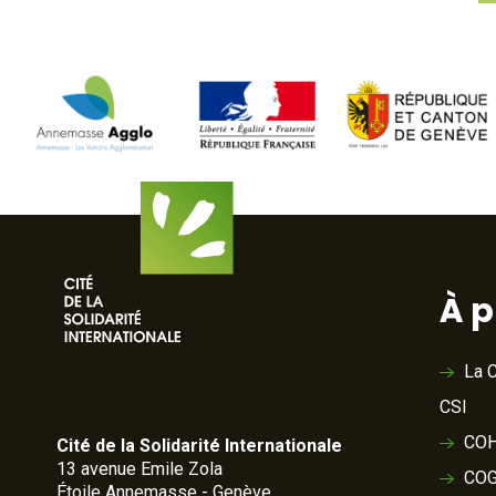
À 
La C
CSI
COH
Cité de la Solidarité Internationale
13 avenue Emile Zola
COG
Étoile Annemasse - Genève