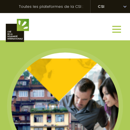
Skip
Panneau de gestion des cookies
Toutes les plateformes de la CSI :
CSI
to
content