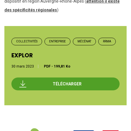
dispositif en région Auvergne-Rhône-Alpes (
attention il existe
des spécificités régionales
)
COLLECTIVITÉS
ENTREPRISE
MÉCÉNAT
RRMA
EXPLOR
30 mars 2023
PDF
-
199,81 Ko
TÉLÉCHARGER