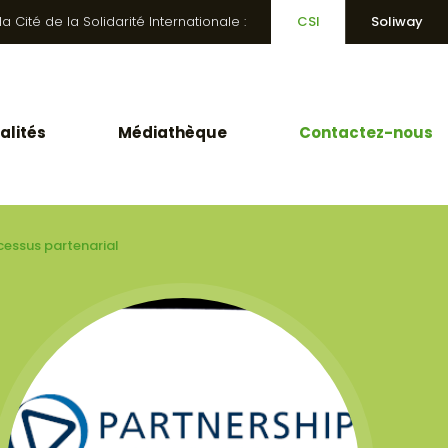
 Cité de la Solidarité Internationale :
CSI
Soliway
alités
Médiathèque
Contactez-nous
ocessus partenarial