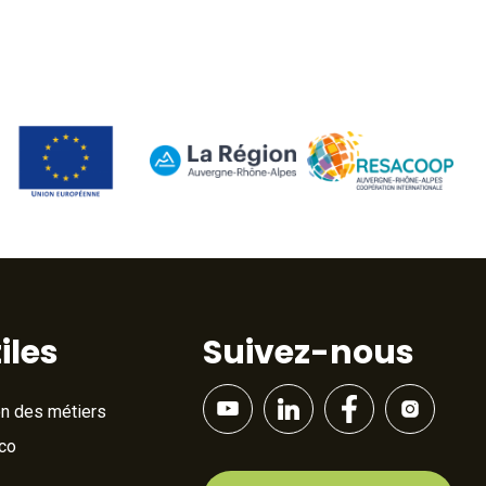
iles
Suivez-nous
on des métiers
Éco