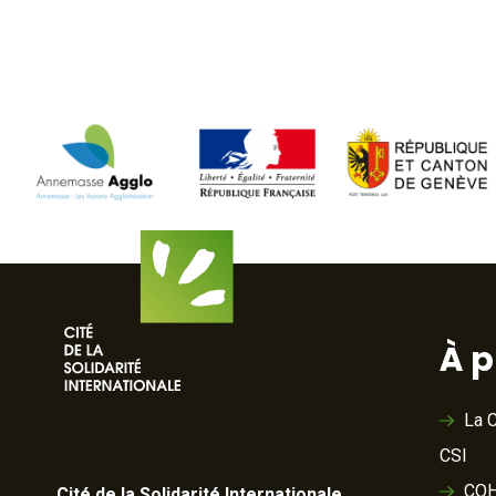
À 
La C
CSI
COH
Cité de la Solidarité Internationale