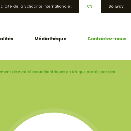
 Cité de la Solidarité Internationale :
CSI
Soliway
alités
Médiathèque
Contactez-nous
ement de mini-réseaux électriques en Afrique portés par des