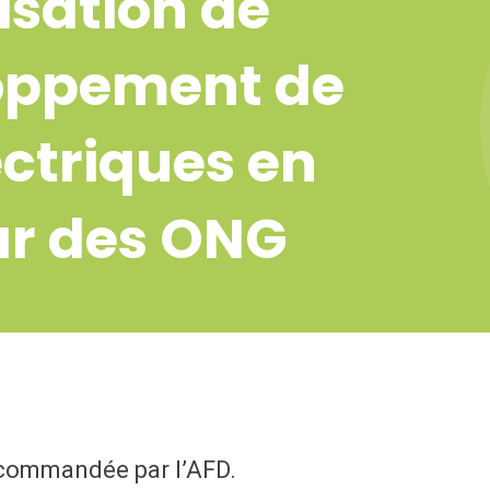
isation de
loppement de
ctriques en
ar des ONG
 commandée par l’AFD.