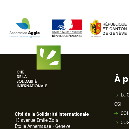
À 
La C
CSI
COH
Cité de la Solidarité Internationale
13 avenue Emile Zola
COG
Étoile Annemasse - Genève