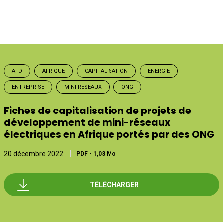
AFD
AFRIQUE
CAPITALISATION
ENERGIE
ENTREPRISE
MINI-RÉSEAUX
ONG
Fiches de capitalisation de projets de
développement de mini-réseaux
électriques en Afrique portés par des ONG
20 décembre 2022
PDF
-
1,03 Mo
TÉLÉCHARGER