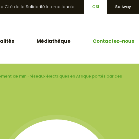
 Cité de la Solidarité Internationale :
CSI
Soliway
alités
Médiathèque
Contactez-nous
ement de mini-réseaux électriques en Afrique portés par des