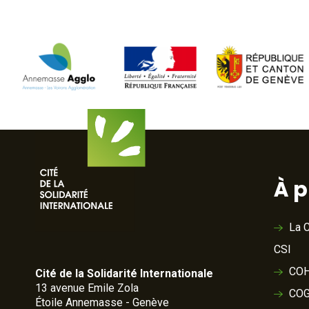
À 
La C
CSI
COH
Cité de la Solidarité Internationale
13 avenue Emile Zola
COG
Étoile Annemasse - Genève