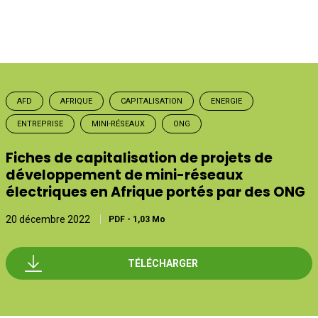
AFD
AFRIQUE
CAPITALISATION
ENERGIE
ENTREPRISE
MINI-RÉSEAUX
ONG
Fiches de capitalisation de projets de
développement de mini-réseaux
électriques en Afrique portés par des ONG
20 décembre 2022
PDF
-
1,03 Mo
TÉLÉCHARGER