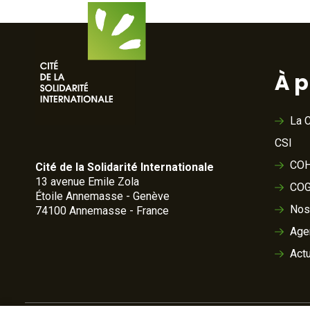
À 
La C
CSI
COH
Cité de la Solidarité Internationale
13 avenue Emile Zola
COG
Étoile Annemasse - Genève
Nos
74100 Annemasse - France
Age
Actu