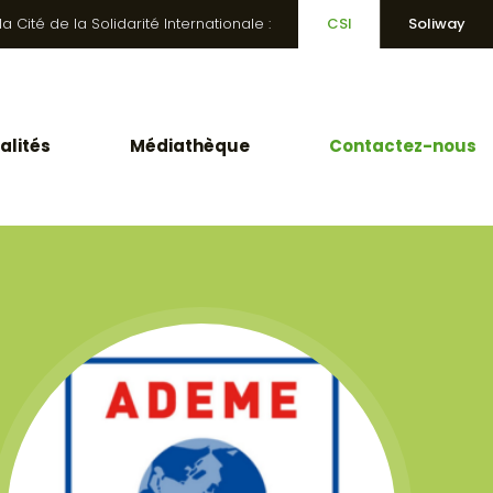
 Cité de la Solidarité Internationale :
CSI
Soliway
alités
Médiathèque
Contactez-nous