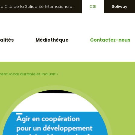
 Cité de la Solidarité Internationale :
CSI
Soliway
alités
Médiathèque
Contactez-nous
nt local durable et inclusif »