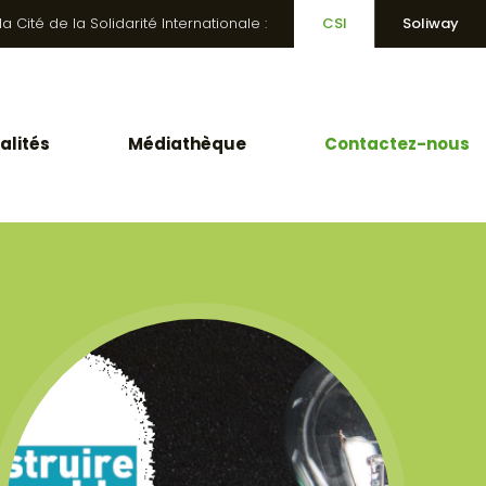
 Cité de la Solidarité Internationale :
CSI
Soliway
alités
Médiathèque
Contactez-nous