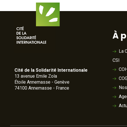
À 
La C
CSI
COH
Cité de la Solidarité Internationale
13 avenue Emile Zola
COG
Étoile Annemasse - Genève
Nos
74100 Annemasse - France
Age
Actu