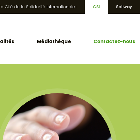
 Cité de la Solidarité Internationale :
CSI
Soliway
alités
Médiathèque
Contactez-nous