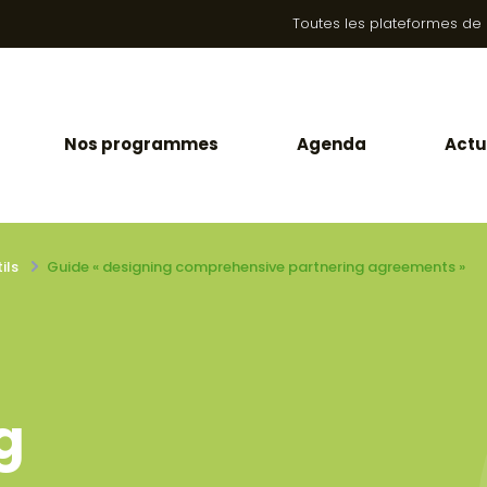
Toutes les plateformes de la
Nos programmes
Agenda
Actu
ils
Guide « designing comprehensive partnering agreements »
g