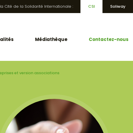
 Cité de la Solidarité Internationale :
CSI
Soliway
alités
Médiathèque
Contactez-nous
prises et version associations