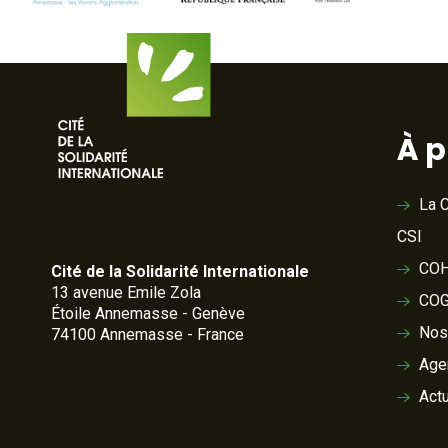
À 
La C
CSI
COH
Cité de la Solidarité Internationale
13 avenue Emile Zola
COG
Étoile Annemasse - Genève
Nos
74100 Annemasse - France
Age
Actu