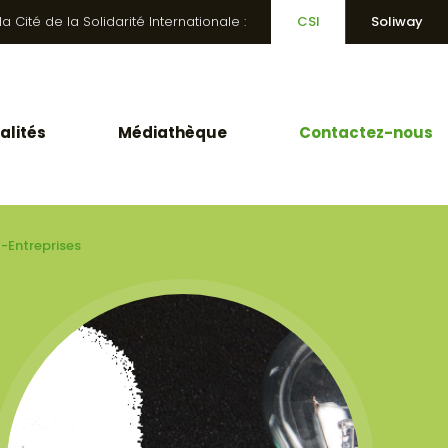
 Cité de la Solidarité Internationale :
CSI
Soliway
alités
Médiathèque
Contactez-nous
-Entreprises