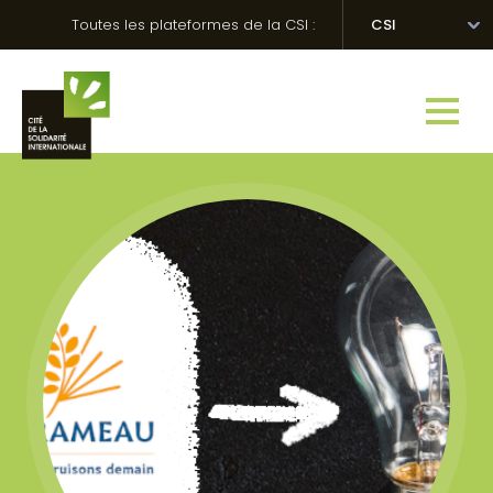
Skip
Panneau de gestion des cookies
Toutes les plateformes de la CSI :
CSI
to
content