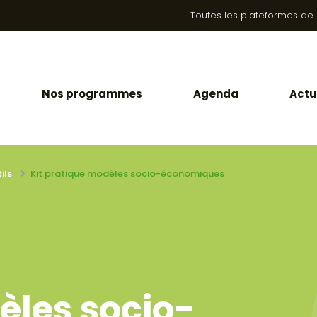
Toutes les plateformes de la
Nos programmes
Agenda
Actu
ils
Kit pratique modèles socio-économiques
èles socio-