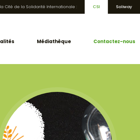
 Cité de la Solidarité Internationale :
CSI
Soliway
alités
Médiathèque
Contactez-nous