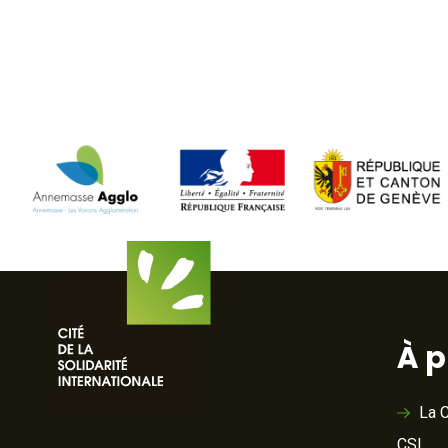
À 
La C
CSI