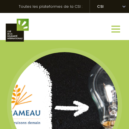
Skip
Panneau de gestion des cookies
Toutes les plateformes de la CSI :
CSI
to
content