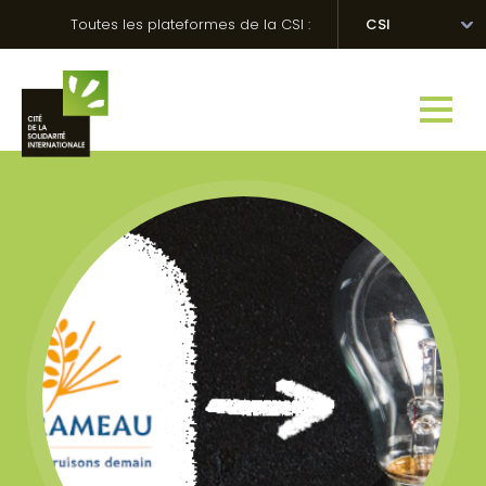
Skip
Panneau de gestion des cookies
Toutes les plateformes de la CSI :
CSI
to
content