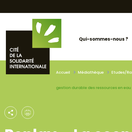
Skip
Panneau de gestion des cookies
to
content
Qui-sommes-nous ?
Accueil
Médiathèque
Etudes/Ra
gestion durable des ressources en eau 