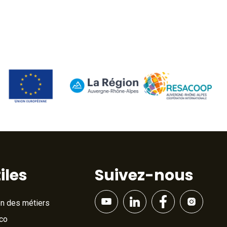
iles
Suivez-nous
on des métiers
Éco