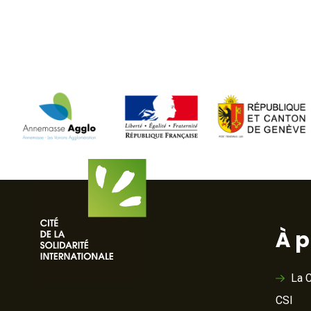
À 
La C
CSI