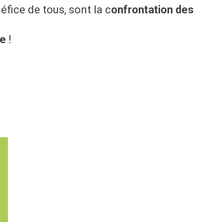
fice de tous, sont la c
onfrontation des
ue
!