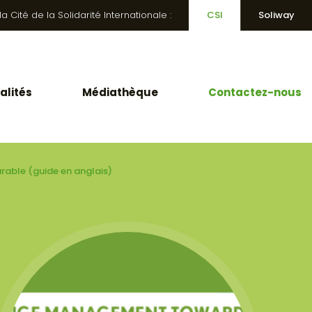
 Cité de la Solidarité Internationale :
CSI
Soliway
alités
Médiathèque
Contactez-nous
urable (guide en anglais)