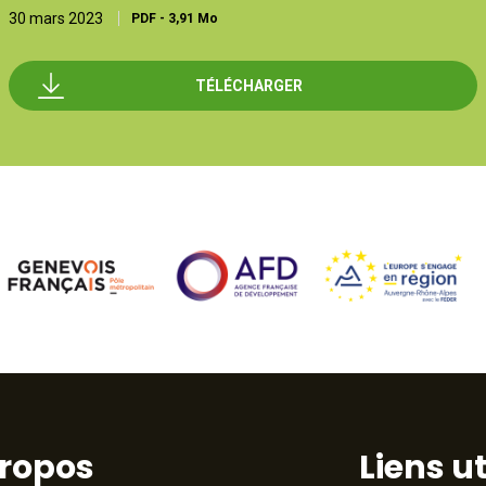
30 mars 2023
PDF
-
3,91 Mo
TÉLÉCHARGER
propos
Liens ut