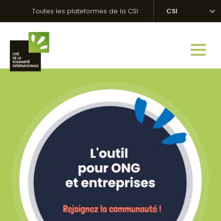
Skip
Panneau de gestion des cookies
Toutes les plateformes de la CSI :
CSI
to
content