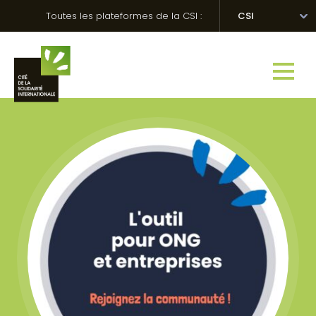
Skip
Panneau de gestion des cookies
Toutes les plateformes de la CSI :
CSI
to
content