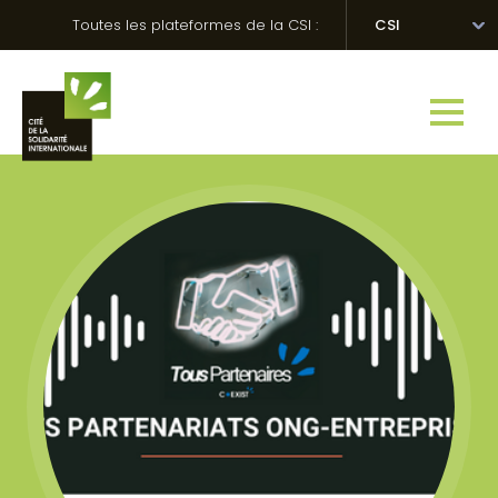
Skip
Panneau de gestion des cookies
Toutes les plateformes de la CSI :
CSI
to
content