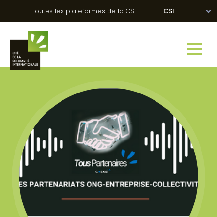
Skip
Panneau de gestion des cookies
Toutes les plateformes de la CSI :
CSI
to
content