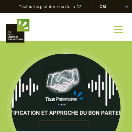
Skip
Panneau de gestion des cookies
Toutes les plateformes de la CSI :
CSI
to
content