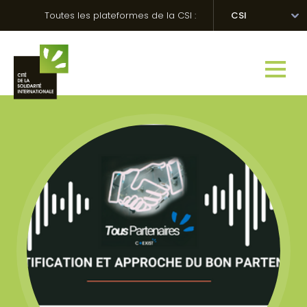
Skip
Panneau de gestion des cookies
Toutes les plateformes de la CSI :
CSI
to
content