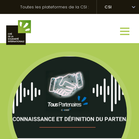
Skip
Panneau de gestion des cookies
Toutes les plateformes de la CSI :
CSI
to
content