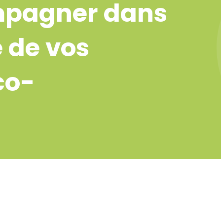
mpagner dans
 de vos
co-