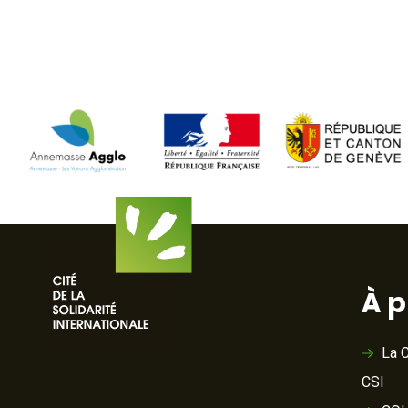
À 
La C
CSI