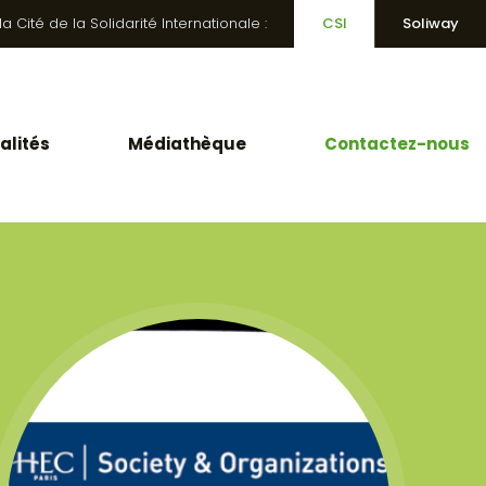
 Cité de la Solidarité Internationale :
CSI
Soliway
alités
Médiathèque
Contactez-nous