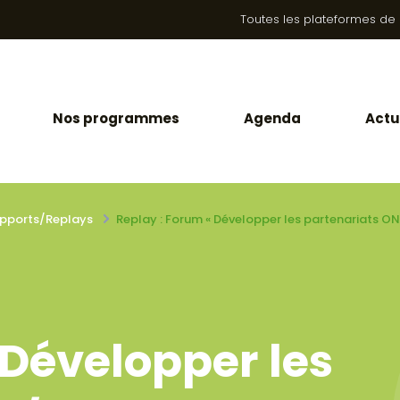
Toutes les plateformes de la
Nos programmes
Agenda
Actu
pports/Replays
Replay : Forum « Développer les partenariats ONG
 Développer les