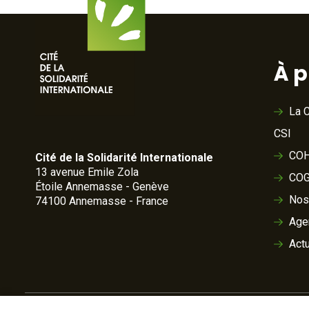
À 
La C
CSI
COH
Cité de la Solidarité Internationale
13 avenue Emile Zola
COG
Étoile Annemasse - Genève
Nos
74100 Annemasse - France
Age
Actu