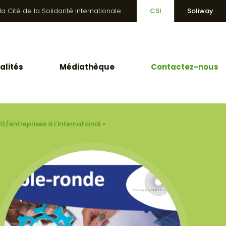
 Cité de la Solidarité Internationale :
CSI
Soliway
alités
Médiathèque
Contactez-nous
/entreprises à l’international »