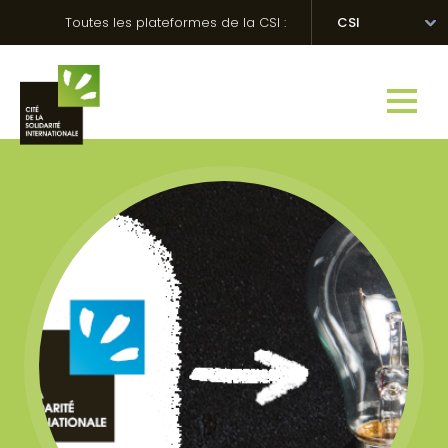
Skip
Panneau de gestion des cookies
Toutes les plateformes de la CSI :
CSI
to
content