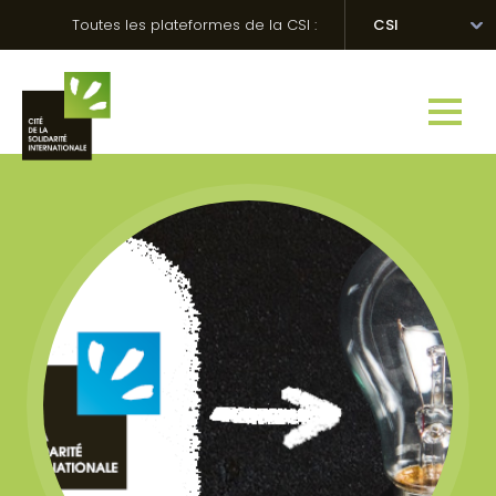
Skip
Panneau de gestion des cookies
Toutes les plateformes de la CSI :
CSI
to
content