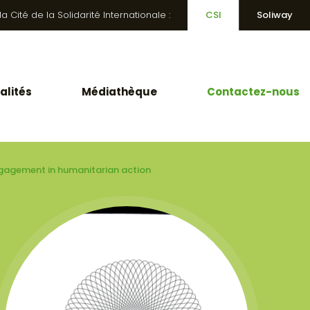
 Cité de la Solidarité Internationale :
CSI
Soliway
alités
Médiathèque
Contactez-nous
engagement in humanitarian action