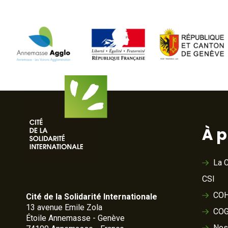
À 
La C
CSI
COH
Cité de la Solidarité Internationale
13 avenue Emile Zola
COG
Étoile Annemasse - Genève
Nos