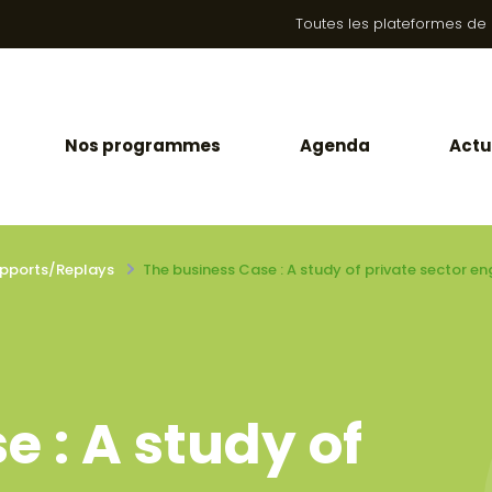
Toutes les plateformes de la
Nos programmes
Agenda
Actu
pports/Replays
The business Case : A study of private sector 
 : A study of