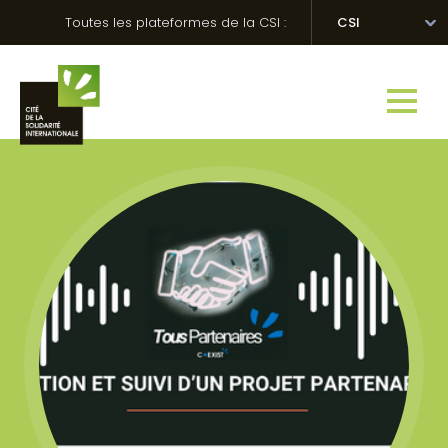
Skip
Panneau de gestion des cookies
Toutes les plateformes de la CSI :
CSI
to
content