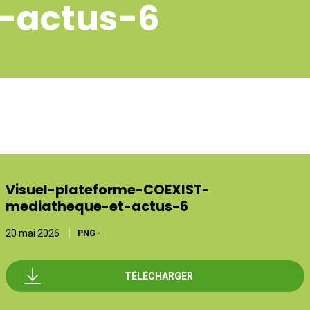
-actus-6
Visuel-plateforme-COEXIST-
mediatheque-et-actus-6
20 mai 2026
PNG
-
TÉLÉCHARGER