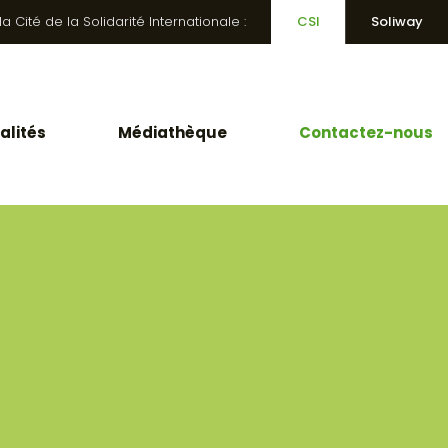
 Cité de la Solidarité Internationale :
CSI
Soliway
alités
Médiathèque
Contactez-nous