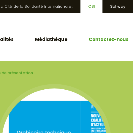
 Cité de la Solidarité Internationale :
CSI
Soliway
alités
Médiathèque
Contactez-nous
s de présentation