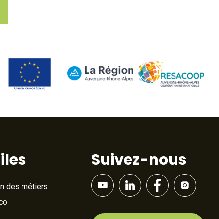
iles
Suivez-nous
on des métiers
Éco