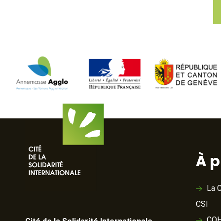
À 
La C
CSI
COH