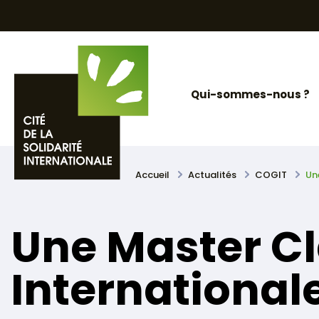
Skip
Panneau de gestion des cookies
to
content
Qui-sommes-nous ?
Accueil
Actualités
COGIT
Un
Une Master Cla
International