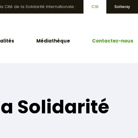
 Cité de la Solidarité Internationale :
CSI
Soliway
alités
Médiathèque
Contactez-nous
a Solidarité