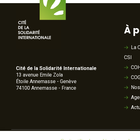
À 
La C
CSI
COH
Cité de la Solidarité Internationale
13 avenue Emile Zola
COG
Étoile Annemasse - Genève
Nos
74100 Annemasse - France
Age
Actu