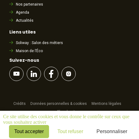
Nos partenaires
Agenda
Actualités
Liens utiles
Soliway : Salon des métiers
Maison de l’Éco
Suivez-nous
Crédits
Données personnelles & cookies
Mentions légales
Plan du site
Ce site utilise des cookies et vous donne le contrôle sur ceux que
Cookies
vous souhaitez activer
Tout accepter
Tout refuser
Personnaliser
By