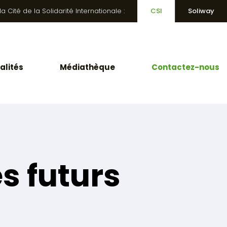
 Cité de la Solidarité Internationale :
CSI
Soliway
alités
Médiathèque
Contactez-nous
s futurs