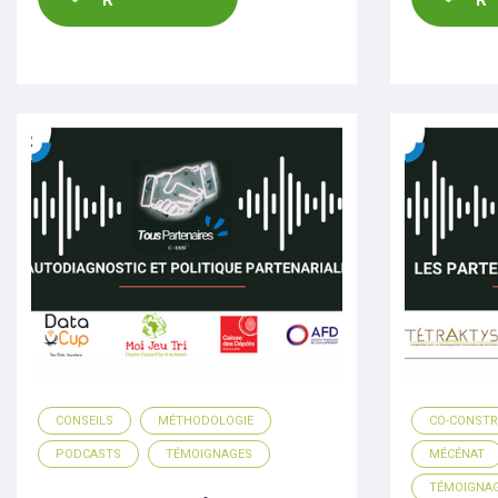
CONSEILS
MÉTHODOLOGIE
CO-CONSTR
PODCASTS
TÉMOIGNAGES
MÉCÉNAT
TÉMOIGNA