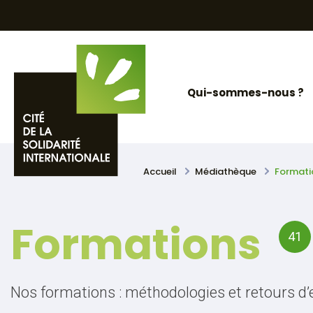
Skip
Panneau de gestion des cookies
to
content
Qui-sommes-nous ?
Accueil
Médiathèque
Formati
Formations
41
Nos formations : méthodologies et retours d’