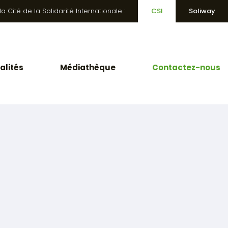
 Cité de la Solidarité Internationale :
CSI
Soliway
alités
Médiathèque
Contactez-nous