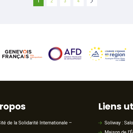
1
2
3
4
propos
Liens ut
ité de la Solidarité Internationale –
Soliway : Sal
Maison de l’