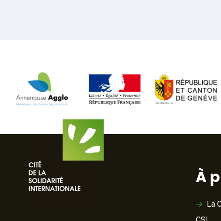
À 
La C
CSI