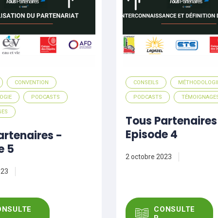
CONVENTION
CONSEILS
MÉTHODOLOGI
OGIE
PODCASTS
PODCASTS
TÉMOIGNAGE
GES
Tous Partenaires
Episode 4
artenaires -
e 5
2 octobre 2023
023
ONSULTE
CONSULTE
R