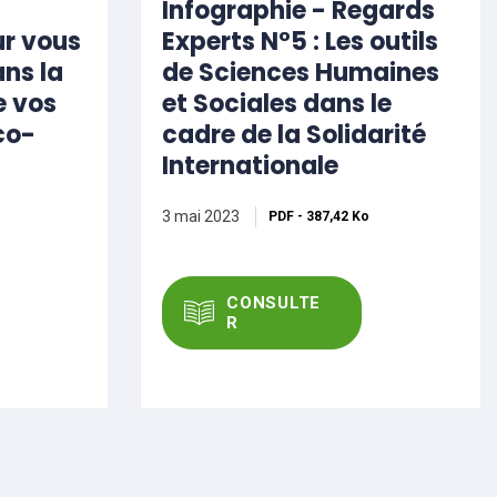
Infographie - Regards
ur vous
Experts N°5 : Les outils
ns la
de Sciences Humaines
e vos
et Sociales dans le
co-
cadre de la Solidarité
Internationale
3 mai 2023
PDF
-
387,42 Ko
CONSULTE
R