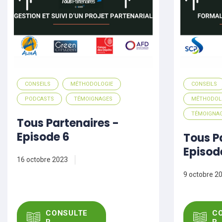
CONSEILS
MÉTHODOLOGIE
CONSEILS
PODCASTS
TÉMOIGNAGES
MÉTHODOL
TÉMOIGNA
Tous Partenaires -
Episode 6
Tous P
Episod
16 octobre 2023
9 octobre 2
CONSULTE
C
R
R