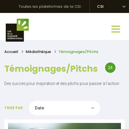
Skip
Panneau de gestion des cookies
Toutes les plateformes de la CSI :
CSI
to
content
Accueil
Médiathèque
Témoignages/Pitchs
Témoignages/Pitchs
24
Des succès pour inspiration et des pitchs pour passer à l’action
TRIER PAR