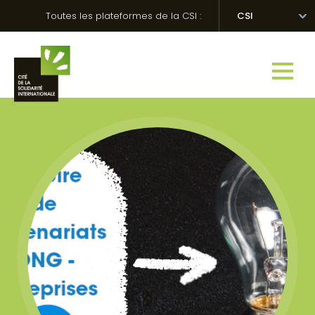
Skip
Panneau de gestion des cookies
Toutes les plateformes de la CSI :
CSI
to
content