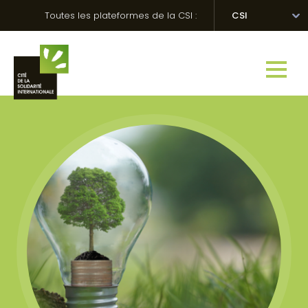
Skip
Panneau de gestion des cookies
Toutes les plateformes de la CSI :
CSI
to
content