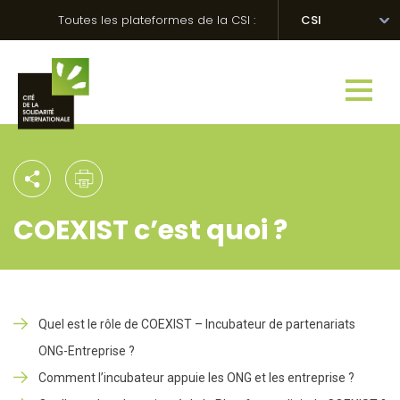
Skip
Panneau de gestion des cookies
Toutes les plateformes de la CSI :
CSI
to
content
COEXIST c’est quoi ?
Quel est le rôle de COEXIST – Incubateur de partenariats
ONG-Entreprise ?
Comment l’incubateur appuie les ONG et les entreprise ?