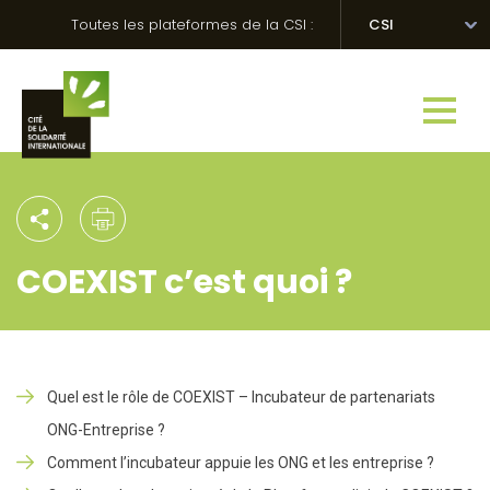
Skip
Panneau de gestion des cookies
Toutes les plateformes de la CSI :
CSI
to
content
COEXIST c’est quoi ?
Quel est le rôle de COEXIST – Incubateur de partenariats
ONG-Entreprise ?
Comment l’incubateur appuie les ONG et les entreprise ?