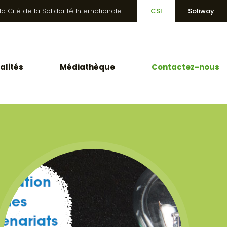
 Cité de la Solidarité Internationale :
CSI
Soliway
alités
Médiathèque
Contactez-nous