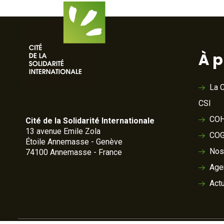
À 
La C
CSI
COH
Cité de la Solidarité Internationale
13 avenue Emile Zola
COG
Étoile Annemasse - Genève
Nos
74100 Annemasse - France
Age
Actu