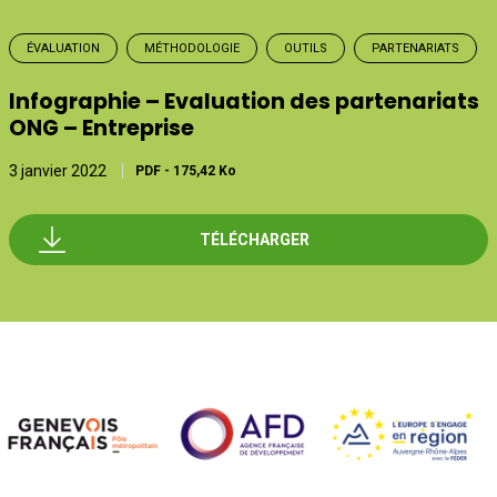
ÉVALUATION
MÉTHODOLOGIE
OUTILS
PARTENARIATS
Infographie – Evaluation des partenariats
ONG – Entreprise
3 janvier 2022
PDF
-
175,42 Ko
TÉLÉCHARGER