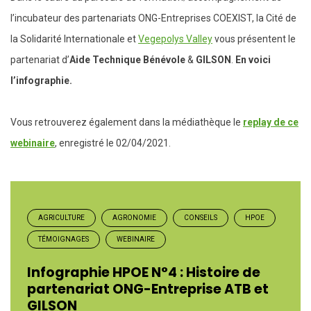
l’incubateur des partenariats ONG-Entreprises COEXIST, la Cité de
la Solidarité Internationale et
Vegepolys Valley
vous présentent le
partenariat d’
Aide Technique Bénévole
&
GILSON
.
En voici
l’infographie.
Vous retrouverez également dans la médiathèque le
replay de ce
webinaire
, enregistré le 02/04/2021.
AGRICULTURE
AGRONOMIE
CONSEILS
HPOE
TÉMOIGNAGES
WEBINAIRE
Infographie HPOE N°4 : Histoire de
partenariat ONG-Entreprise ATB et
GILSON