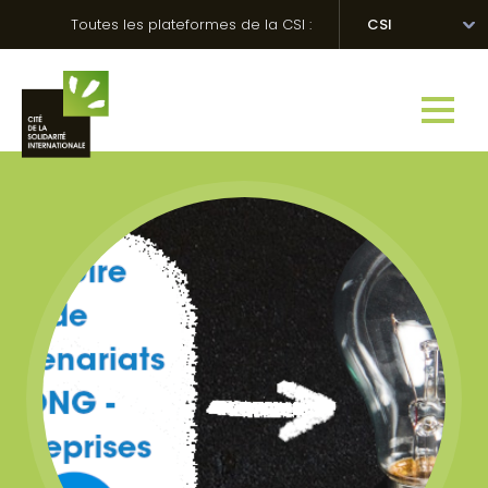
Skip
Panneau de gestion des cookies
Toutes les plateformes de la CSI :
CSI
to
content